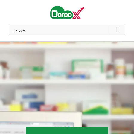
فتن
ه
حتوا
رفتن به...