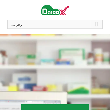
فتن
ه
حتوا
رفتن به...