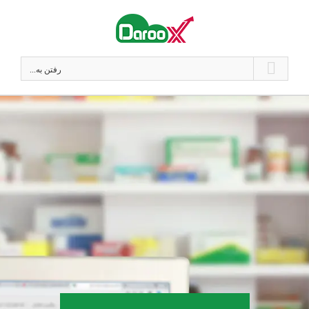
فتن
ه
حتوا
رفتن به...